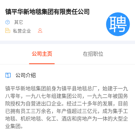
镇平华新地毯集团有限责任公司
其它
私营企业
公司主页
在招职位
公司介绍
镇平华新地毯集团前身为镇平县地毯总厂，始建于一九
八零年，一九八七年组建集团公司，一九九二年被国务
院授权为自营进出口企业。经过二十多年的发展，目前
已拥有员工三万余名，年产值超过三亿元，成为集手工
地毯、机织地毯、化工、酒店和房地产为一体的大型企
业集团。