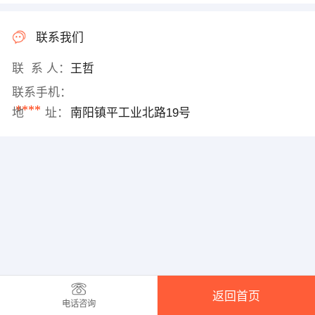
联系我们
联 系 人：
王哲
联系手机：
****
地 址：
南阳镇平工业北路19号
返回首页
电话咨询