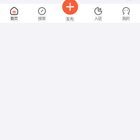
文员
面议
首页
搜索
入驻
我的
发布
08-09
性别不限
经验不限
河南省三和电梯工程有限公司
申请
郑东新区CBD商务外环新芒果大厦22楼2206室
业务员
面议
招聘信息
求职简历
08-09
性别不限
经验不限
南阳华泰电气有限公司
申请
南阳市光彩大市场5栋17号
检测员
面议
08-09
性别不限
经验不限
南阳人民同康医药科技有限公司
申请
滨河西路216号锦江公寓北楼26层