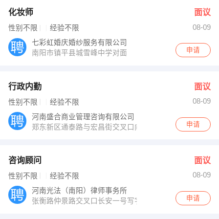
化妆师
面议
08-09
性别不限
经验不限
七彩虹婚庆婚纱服务有限公司
申请
南阳市镇平县城雪峰中学对面
行政内勤
面议
08-09
性别不限
经验不限
河南盛合商业管理咨询有限公司
申请
郑东新区通泰路与宏昌街交叉口向东50米13楼1302盛合
咨询顾问
面议
08-09
性别不限
经验不限
河南光法（南阳）律师事务所
申请
张衡路仲景路交叉口长安一号写字楼A座22层