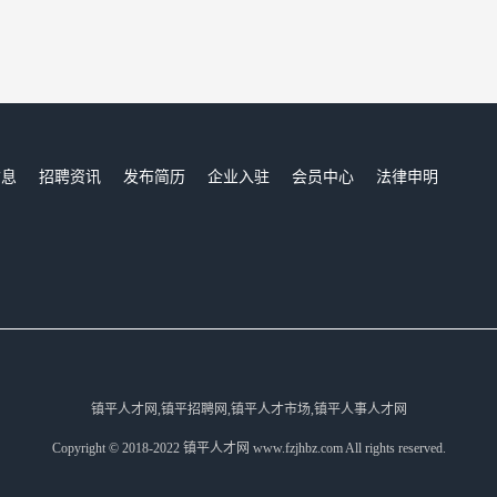
信息
招聘资讯
发布简历
企业入驻
会员中心
法律申明
们
镇平人才网,镇平招聘网,镇平人才市场,镇平人事人才网
Copyright © 2018-2022 镇平人才网 www.fzjhbz.com All rights reserved.