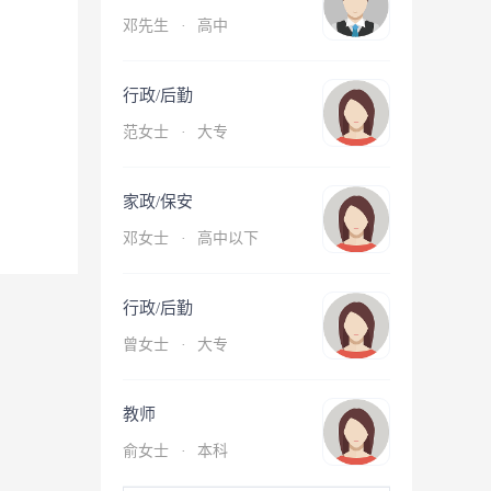
邓先生
·
高中
行政/后勤
范女士
·
大专
家政/保安
邓女士
·
高中以下
行政/后勤
曾女士
·
大专
教师
俞女士
·
本科